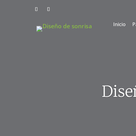
Inicio
P
Dise