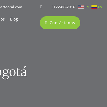
@arteoral.com

312-586-2916
EN
ES
mos
Blog
Contáctanos
ogotá